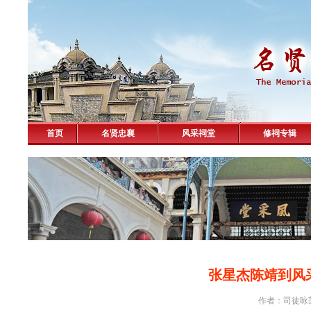
首页
名贤忠襄
风采祠堂
修祠专辑
张星杰陈靖到风
作者：司徒咏莲 击