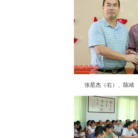
张星杰（右）、陈靖