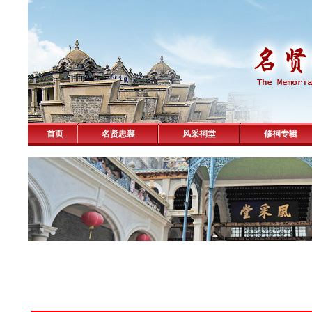
首页
名贤忠襄
风采祠堂
修祠专辑