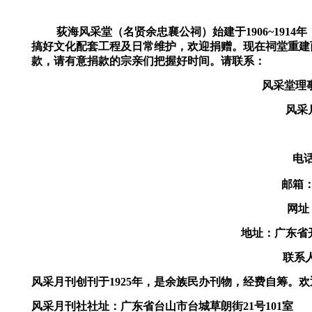
荻海风采堂
（名贤余忠襄公祠）始
建
于1906~19
搞好文化配套工程及日常维护，欢迎
捐赠。现在祠堂重建
款，请有意捐款的宗亲们把握好时间
。
请联系：
风采堂理
风采
电话：
邮箱
网址
地址：广东省
联系
风采月刊创刊于1925年，是余族民办刊物，经费自筹。
风采月刊社社址：广东省台山市台城草朗街21号101室