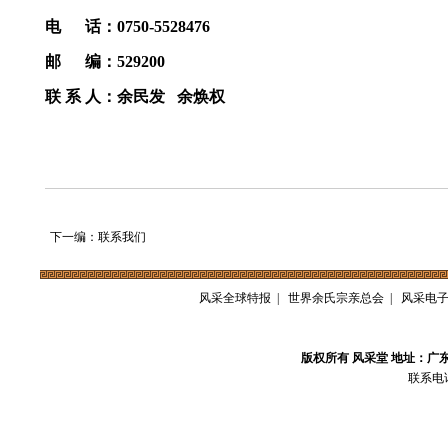
电 话：0750-5528476
邮 编：529200
联 系 人：余民发 余焕权
下一编：联系我们
风采全球特报
|
世界余氏宗亲总会
|
风采电
版权所有 风采堂 地址：广
联系电话：