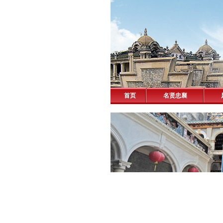
首页
名贤忠襄