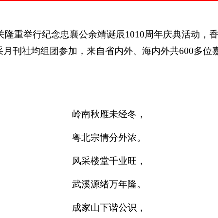
关隆重举行纪念忠襄公余靖诞辰
1010
周年庆典活动，
采月刊社均组团参加，来自省内外、海内外共
600
多位
岭南秋雁未经冬，
粤北宗情分外浓。
风采楼堂千业旺
，
武溪源绪万年隆
。
成家山下谐公识
，