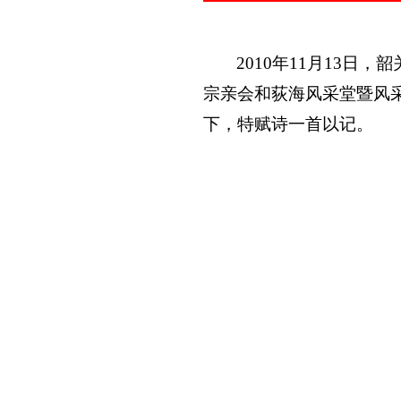
2010
年
11
月
13
日
，韶
宗亲会和荻海风采堂暨风
下，特赋诗一首以记。