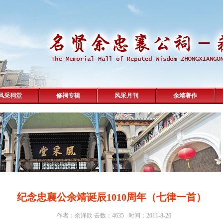
风采祠堂
修祠专辑
风采月刊
余靖著作
纪念忠襄公余靖诞辰1010周年（七律一首）
作者：余泽欣 击数：4635 时间：2011-8-26