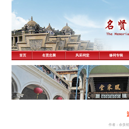
首页
名贤忠襄
风采祠堂
修祠专辑
作者：余羡初 击