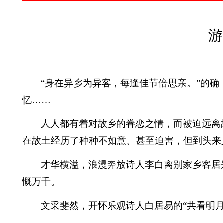
游
“身在异乡为异客，每逢佳节倍思亲。”的
忆……
人人都有着对故乡的眷恋之情，而被迫远离
在故土经历了种种不如意、甚至迫害，但到头来
才华横溢，浪漫奔放诗人李白离别家乡客居
慨万千。
文采斐然，开怀乐观诗人白居易的“共看明