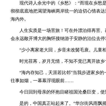
现代诗人余光中的《乡愁》：“而现在乡愁
彻彻底底地把渴望海峡两岸统一的迫切心情表达
海内外。
人生实质是一场苦旅！可在外漂泊得再苦、
会永远敞开博大的胸怀接纳游子安静的泊位去停
“少小离家老大回，乡音未改鬓毛衰。儿童
时光荏苒，岁月无情，不知不觉已离开故乡
“海内存知己，天涯若比邻”当我步进家乡
往事如烟，一幕幕浮现眼前……
今日回到母亲的怀抱目睹祖国沧桑巨变，使
是的，中国真正站起来了。“华尔街风雨飘