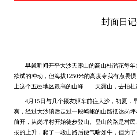
封面日记
早就听闻开平大沙天露山的高山杜鹃花每年
欲试的冲动，但海拔
1250
米
的高度令我有点畏惧
上这个五邑地区最高的山峰——天露山，去拍杜
4
月
15
日
与几个摄友驱车前往大沙，初夏，
爽，经过大沙镇后走过一段崎岖的山路抵达岗坪
前开，从岗坪村开始徒步登山。登山的路是村民
拔的上升，爬了一段山路后便气喘如牛，但为了