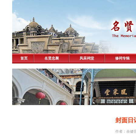
首页
名贤忠襄
风采祠堂
修祠专辑
封面日
作者：余健强 击