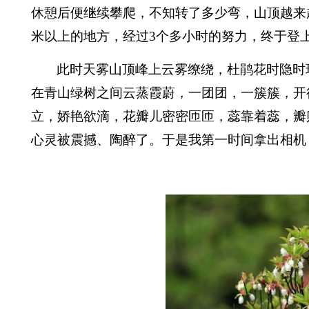
休憩后便继续攀爬，不知转了多少弯，山顶越来
米
以上的地方，经过
3
个多小时的努力，终于登
此时天雾山顶峰上云雾
缭绕，杜鹃花时隐时
在青山绿树之间云蒸霞蔚，一团团，一簇簇，开
立，娇艳欲滴，花瓣儿密密匝匝，蕊靠着蕊，瓣
心灵被震撼、陶醉了。于是我第一时间拿出相机