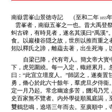
南嶽雲峯山景徳寺記
（至和二年
1055
雲峯者，南嶽五峯之一也。昔大禹登
虯古碑，有時見者，遂名其溪曰“禹溪”
食。以巖棲谷隠之故，世所以推而重之
矧以釋氏之諦，離藴去著，出生死海，
自梁已降，代有竒人。簡文帝大寳
下，虎兕圍繞。每一入定，輙經累月。
曰：“此宜立壇度人。”師諾之，遂奏置
勇，脩心於此六十餘年，羣虎旦夕侍衞
定一月乃起。常念幽途多苦，饑渇乃咒
史百家無不覽者。内外學徒順風庭謁，
雙
鶴悲鳴，遶塔
三年而去。至廣順中，