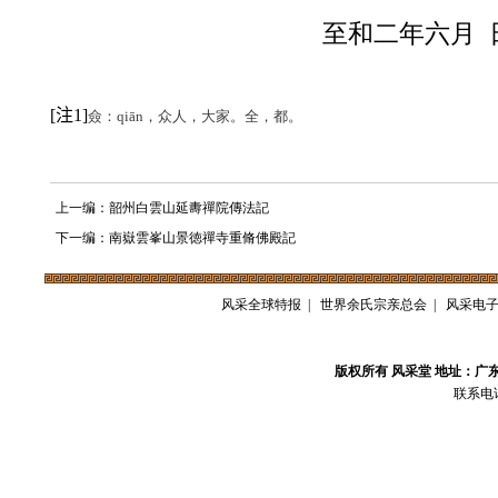
至和二年六月
注
[
1]
僉：
qi
ā
n
，众人，大家。全，都。
上一编：韶州白雲山延夀禪院傳法記
下一编：南嶽雲峯山景徳禪寺重脩佛殿記
风采全球特报
|
世界余氏宗亲总会
|
风采电
版权所有 风采堂 地址：广
联系电话：