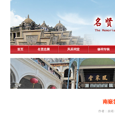
首页
名贤忠襄
风采祠堂
修祠专辑
南嶽
作者：余靖 击