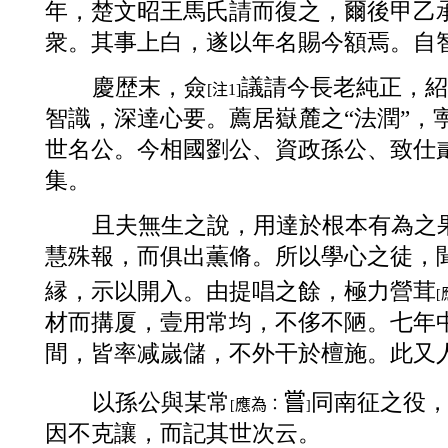
年，楚文昭王馬氏請而復之，爾後甲乙
衆。其事上白，遂以年名賜今額焉。自
慶歴末，僉
議請今長老純正，紹
注
[
1]
智識，深達心要。薦居嶽麓之“法潤”，寕
世名公。今相國劉公、資政孫公、致仕
集。
且夫無生之說，
用達於根本有為之
慧殊報，而俱出薫脩。所以學心之徒，
縁，示以開入。由提唱之餘，極力營茸
[
材而搆厦，壹用常均，不侈不陋。七年
間，皆率减嵗儲，不外干於檀施。此又
嘗
以孫公與某常
同南征之役
應為：
[
]
因不克讓，而記其世次云。