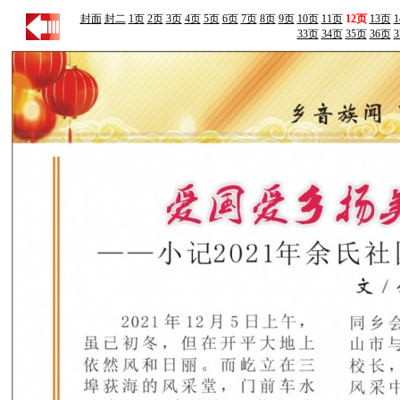
封面
封二
1页
2页
3页
4页
5页
6页
7页
8页
9页
10页
11页
12页
13页
33页
34页
35页
36页