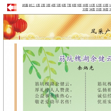
封面
封二
1页
2页
3页
4页
5页
6页
7页
8页
9页
10页
11页
12页
13页
33页
34页
35页
36页