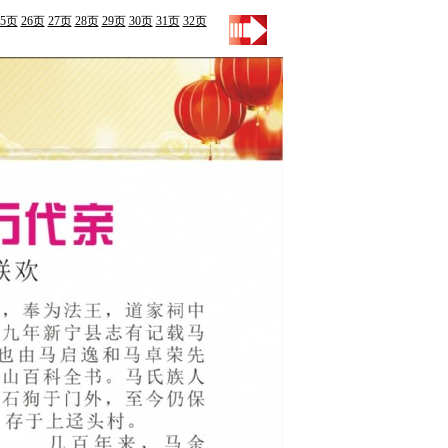
25页
26页
27页
28页
29页
30页
31页
32页