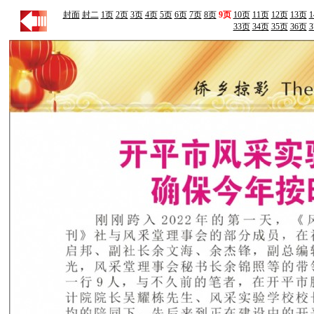
封面
封二
1页
2页
3页
4页
5页
6页
7页
8页
9页
10页
11页
12页
13页
33页
34页
35页
36页